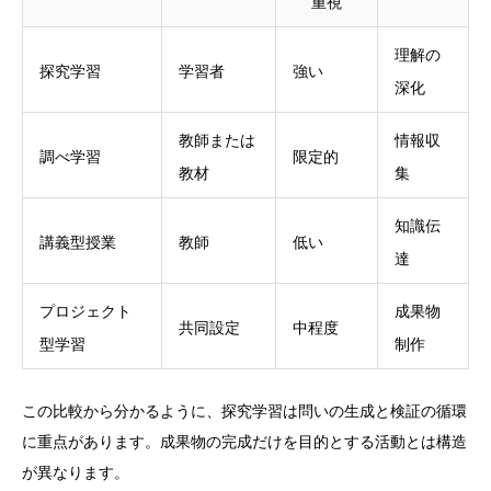
重視
理解の
探究学習
学習者
強い
深化
教師または
情報収
調べ学習
限定的
教材
集
知識伝
講義型授業
教師
低い
達
プロジェクト
成果物
共同設定
中程度
型学習
制作
この比較から分かるように、探究学習は問いの生成と検証の循環
に重点があります。成果物の完成だけを目的とする活動とは構造
が異なります。