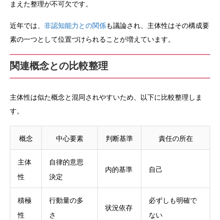
まえた整理が不可欠です。
近年では、
非認知能力との関係
も議論され、主体性はその構成要
素の一つとして位置づけられることが増えています。
関連概念との比較整理
主体性は似た概念と混同されやすいため、以下に比較整理しま
す。
概念
中心要素
判断基準
責任の所在
主体
自律的意思
内的基準
自己
性
決定
積極
行動量の多
必ずしも明確で
状況依存
性
さ
ない