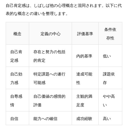
自己肯定感は、しばしば他の心理概念と混同されます。以下に代
表的な概念との違いを整理します。
条件依
概念
定義の中心
評価基準
存性
自己肯
存在と努力の包括
内的基準
低い
定感
的肯定
自己効
特定課題への遂行
達成可能
課題依
力感
可能感
性
存
自尊感
自己価値の感情的
主観的満
やや高
情
評価
足度
い
自信
能力への確信
成功経験
高い