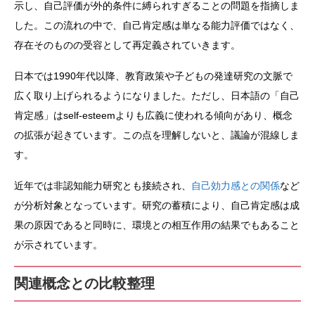
示し、自己評価が外的条件に縛られすぎることの問題を指摘しま
した。この流れの中で、自己肯定感は単なる能力評価ではなく、
存在そのものの受容として再定義されていきます。
日本では1990年代以降、教育政策や子どもの発達研究の文脈で
広く取り上げられるようになりました。ただし、日本語の「自己
肯定感」はself-esteemよりも広義に使われる傾向があり、概念
の拡張が起きています。この点を理解しないと、議論が混線しま
す。
近年では非認知能力研究とも接続され、
自己効力感との関係
など
が分析対象となっています。研究の蓄積により、自己肯定感は成
果の原因であると同時に、環境との相互作用の結果でもあること
が示されています。
関連概念との比較整理