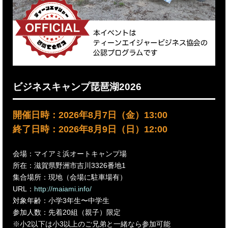
ビジネスキャンプ琵琶湖2026
開催日時：2026年8月7日（金）13:00
終了日時：2026年8月9日（日）12:00
会場：マイアミ浜オートキャンプ場
所在：滋賀県野洲市吉川3326番地1
集合場所：現地（会場に駐車場有）
URL：
http://maiami.info/
対象年齢：小学3年生〜中学生
参加人数：先着20組（親子）限定
※小2以下は小3以上のご兄弟と一緒なら参加可能