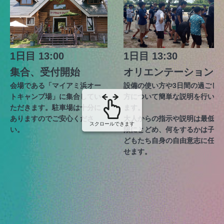
1日目 13:00
1日目 13:30
集合、受付開始
オリエンテーション
会場である「マイアミ浜オー
設備の使い方や3日間の過ごし
トキャンプ場」に集合してい
方について簡単な説明を行い
ただきます。駐車場は十分に
ます。
ありますのでご安心くださ
大人からの指示や説明は最低
スクロールできます
い。
限にとどめ、何をするかは子
どもたち自身の自由意志に任
せます。